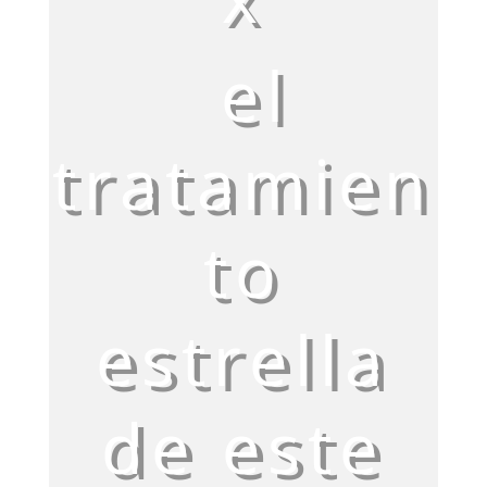
el
tratamien
to
estrella
de este