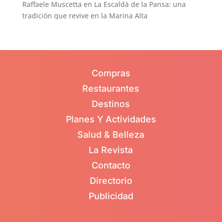
Raffaele Muscetta
en
La Escaldà de la Pansa: una
tradición que revive en la Marina Alta
Compras
Restaurantes
Destinos
Planes Y Actividades
Salud & Belleza
La Revista
Contacto
Directorio
Publicidad