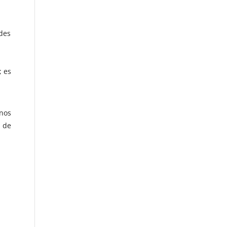
ndes
a
; es
anos
s de