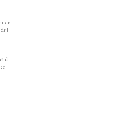
cinco
 del
ntal
ate