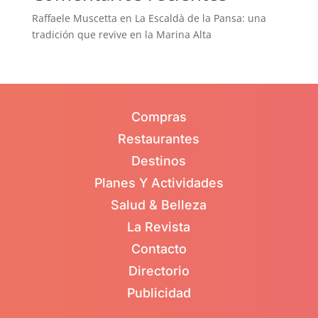
Raffaele Muscetta
en
La Escaldà de la Pansa: una
tradición que revive en la Marina Alta
Compras
Restaurantes
Destinos
Planes Y Actividades
Salud & Belleza
La Revista
Contacto
Directorio
Publicidad