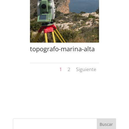
topografo-marina-alta
1
2
Siguiente
Buscar