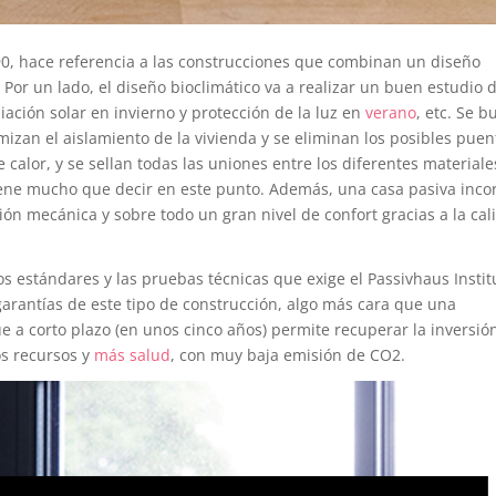
90, hace referencia a las construcciones que combinan un diseño
. Por un lado, el diseño bioclimático va a realizar un buen estudio 
diación solar en invierno y protección de la luz en
verano
, etc. Se b
imizan el aislamiento de la vivienda y se eliminan los posibles puen
alor, y se sellan todas las uniones entre los diferentes materiale
 tiene mucho que decir en este punto. Además, una casa pasiva inco
ción mecánica y sobre todo un gran nivel de confort gracias a la cal
os estándares y las pruebas técnicas que exige el Passivhaus Instit
garantías de este tipo de construcción, algo más cara que una
 a corto plazo (en unos cinco años) permite recuperar la inversió
s recursos y
más salud
, con muy baja emisión de CO2.