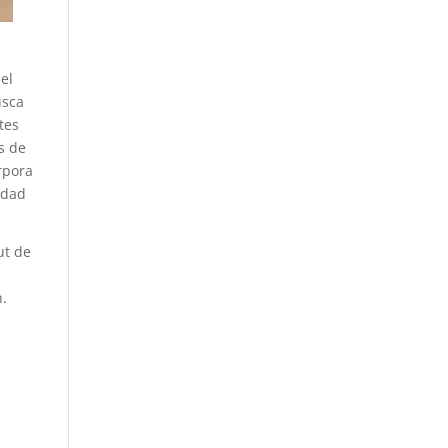
del
usca
tes
s de
rpora
idad
ut de
n.