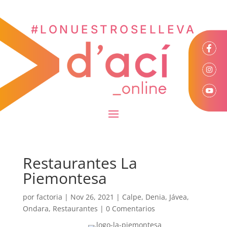
#LONUESTROSELLEVA
Restaurantes La
Piemontesa
por
factoria
|
Nov 26, 2021
|
Calpe
,
Denia
,
Jávea
,
Ondara
,
Restaurantes
|
0 Comentarios