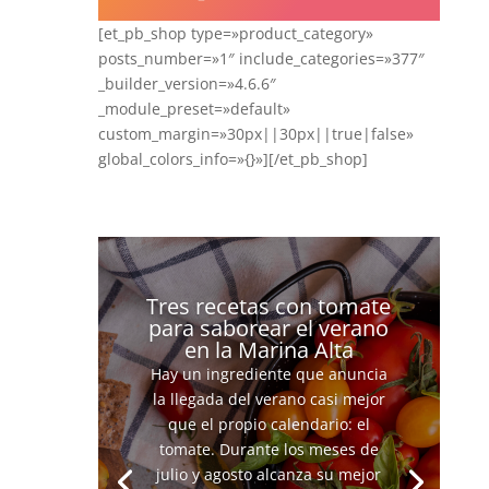
[et_pb_shop type=»product_category»
posts_number=»1″ include_categories=»377″
_builder_version=»4.6.6″
_module_preset=»default»
custom_margin=»30px||30px||true|false»
global_colors_info=»{}»][/et_pb_shop]
Tres recetas con tomate
para saborear el verano
en la Marina Alta
Hay un ingrediente que anuncia
la llegada del verano casi mejor
que el propio calendario: el
tomate. Durante los meses de
julio y agosto alcanza su mejor