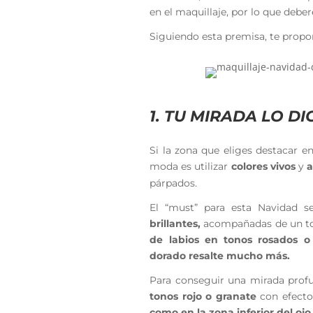
en el maquillaje, por lo que deb
Siguiendo esta premisa, te propo
1. TU MIRADA LO D
Si la zona que eliges destacar e
moda es utilizar
colores vivos
y
a
párpados.
El “must” para esta Navidad s
brillantes,
acompañadas de
un t
de labios en tonos rosados 
dorado resalte mucho más.
Para conseguir una mirada pro
tonos rojo o granate
con efecto
como en la zona inferior del ojo