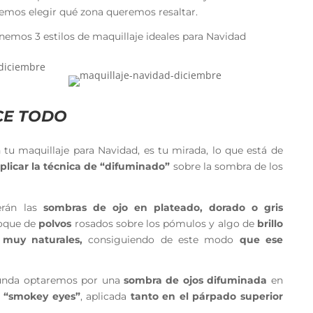
eremos elegir qué zona queremos resaltar.
nemos 3 estilos de maquillaje ideales para Navidad
ICE TODO
n tu maquillaje para Navidad, es tu mirada, lo que está de
plicar la técnica de “difuminado”
sobre la sombra de los
erán las
sombras de ojo en plateado, dorado o gris
oque de
polvos
rosados sobre los pómulos y algo de
brillo
o muy naturales,
consiguiendo de este modo
que ese
funda optaremos por una
sombra de ojos difuminada
en
“smokey eyes”
, aplicada
tanto en el párpado superior
.