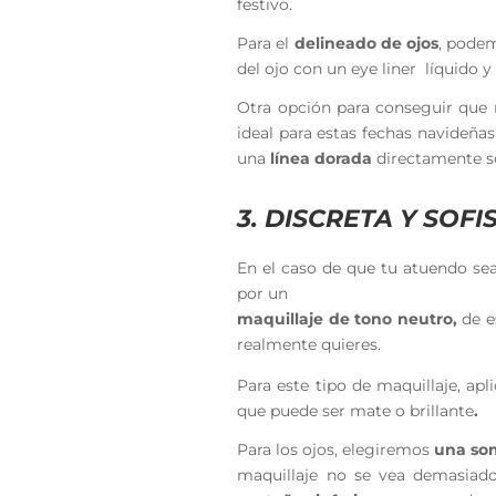
festivo.
Para el
delineado de ojos
, podem
del ojo con un eye liner líquido 
Otra opción para conseguir que 
ideal para estas fechas navideñas 
una
línea dorada
directamente so
3. DISCRETA Y SOF
En el caso de que tu atuendo se
por un
maquillaje de tono neutro,
de e
realmente quieres.
Para este tipo de maquillaje, apl
que puede ser mate o brillante
.
Para los ojos, elegiremos
una som
maquillaje no se vea demasia