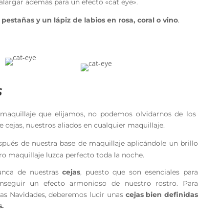
largar además para un efecto «cat eye».
pestañas y un lápiz de labios en rosa, coral o vino
.
S
 maquillaje que elijamos, no podemos olvidarnos de los
e cejas, nuestros aliados en cualquier maquillaje.
pués de nuestra base de maquillaje aplicándole un brillo
o maquillaje luzca perfecto toda la noche.
unca de nuestras
cejas
, puesto que son esenciales para
nseguir un efecto armonioso de nuestro rostro. Para
tas Navidades, deberemos lucir unas
cejas bien definidas
s.