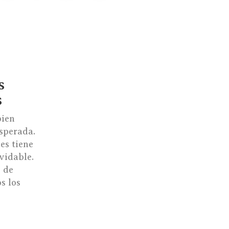
s
s
bien
sperada.
es tiene
vidable.
 de
s los