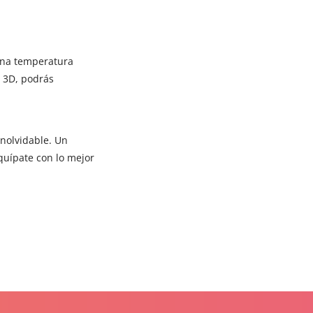
una temperatura
e 3D, podrás
inolvidable. Un
quípate con lo mejor