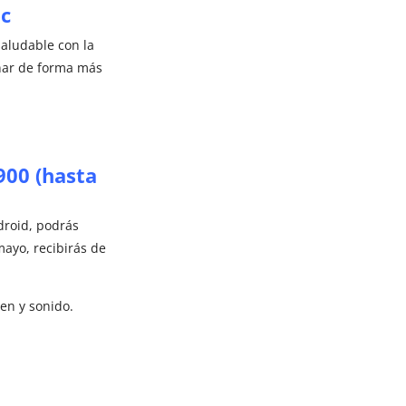
c​
saludable con la
inar de forma más
900 (hasta
ndroid, podrás
mayo, recibirás de
en y sonido.