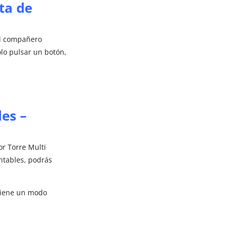
ta de
el compañero
lo pulsar un botón,
es –
or Torre Multi
ntables, podrás
 tiene un modo