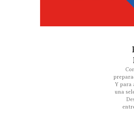
Con
prepara
Y para 
una sel
De
entr