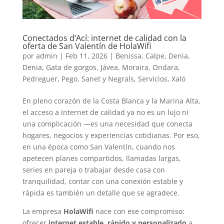
Conectados d’Ací: internet de calidad con la
oferta de San Valentín de HolaWifi
por
admin
|
Feb 11, 2026
|
Benissa
,
Calpe
,
Denia
,
Denia
,
Gata de gorgos
,
Jávea
,
Moraira
,
Ondara
,
Pedreguer
,
Pego
,
Sanet y Negrals
,
Servicios
,
Xaló
En pleno corazón de la Costa Blanca y la Marina Alta,
el acceso a internet de calidad ya no es un lujo ni
una complicación —es una necesidad que conecta
hogares, negocios y experiencias cotidianas. Por eso,
en una época como San Valentín, cuando nos
apetecen planes compartidos, llamadas largas,
series en pareja o trabajar desde casa con
tranquilidad, contar con una conexión estable y
rápida es también un detalle que se agradece.
La empresa
HolaWifi
nace con ese compromiso:
ofrecer
internet estable, rápido y personalizado
a