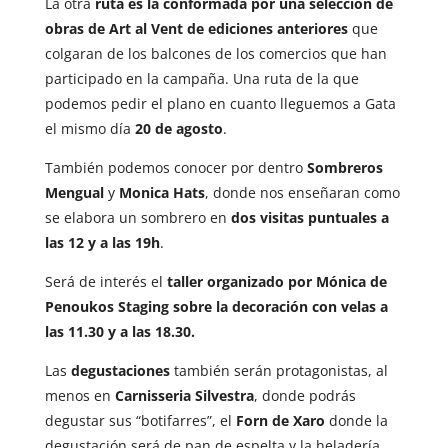
La otra
ruta es la conformada por una selección de
obras de Art al Vent de ediciones anteriores
que
colgaran de los balcones de los comercios que han
participado en la campaña. Una ruta de la que
podemos pedir el plano en cuanto lleguemos a Gata
el mismo día
20 de agosto
.
También podemos conocer por dentro
Sombreros
Mengual
y
Monica Hats
, donde nos enseñaran como
se elabora un sombrero en
dos visitas puntuales a
las 12 y a las 19h
.
Será de interés el
taller organizado por Mónica de
Penoukos Staging sobre la decoración con velas a
las 11.30 y a las 18.30.
Las
degustaciones
también serán protagonistas, al
menos en
Carnisseria Silvestra
, donde podrás
degustar sus “botifarres”, el
Forn de Xaro
donde la
degustación será de pan de espelta y la heladería