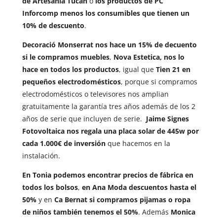
de Artesanía Tucan
o
los productos de PC
Inforcomp menos los consumibles que tienen un
10% de descuento
.
Decoració Monserrat nos hace un 15% de decuento
si le compramos muebles
,
Nova Estetica, nos lo
hace en todos los productos
, igual que
Tien 21 en
pequeños electrodomésticos
, porque si compramos
electrodomésticos o televisores nos amplian
gratuitamente la garantía tres años además de los 2
años de serie que incluyen de serie.
Jaime Signes
Fotovoltaica nos regala una placa solar de 445w por
cada 1.000€ de inversión
que hacemos en la
instalación.
En Tonia podemos encontrar precios de fábrica en
todos los bolsos
,
en Ana Moda descuentos hasta el
50%
y en
Ca Bernat si compramos pijamas o ropa
de niños también tenemos el 50%
. Además
Monica