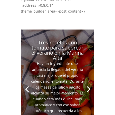
_address=»0.8.0.1″
theme_builder_area=»post_content» /]
Tres recetas con
tomate para saborear
el verano en la Marina
Alta
Hay un ingrediente que
anuncia la llegada del verano
casi mejor que el propio
calendario: el tomate. Durante
los meses de julio y agosto
alcanza su mejor momento. Es
cuando está más dulce, más
aromático y con ese sabor
auténtico que recuerda a los