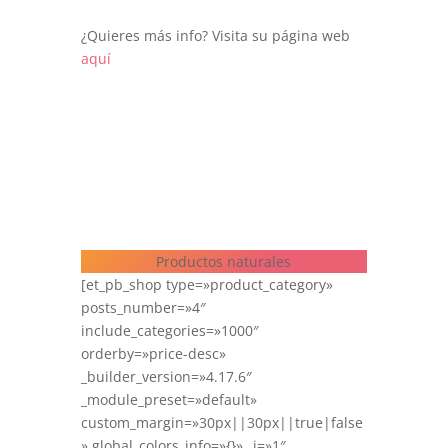
¿Quieres más info? Visita su página web
aquí
Productos naturales
[et_pb_shop type=»product_category»
posts_number=»4″
include_categories=»1000″
orderby=»price-desc»
_builder_version=»4.17.6″
_module_preset=»default»
custom_margin=»30px||30px||true|false
» global_colors_info=»{}» _i=»1″