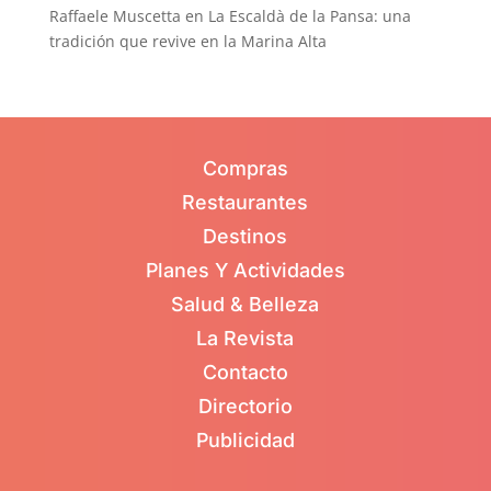
Raffaele Muscetta
en
La Escaldà de la Pansa: una
tradición que revive en la Marina Alta
Compras
Restaurantes
Destinos
Planes Y Actividades
Salud & Belleza
La Revista
Contacto
Directorio
Publicidad