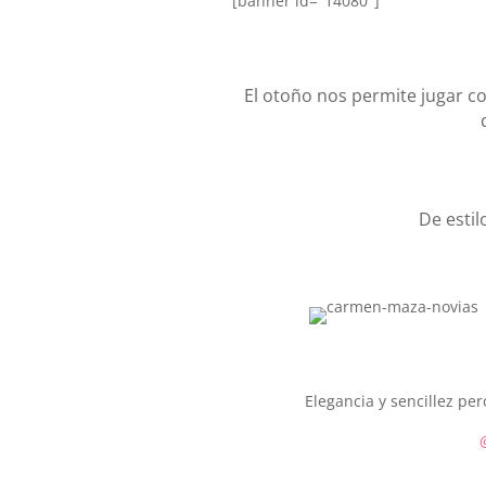
[banner id="14080"]
El otoño nos permite jugar co
De estil
Elegancia y sencillez pe