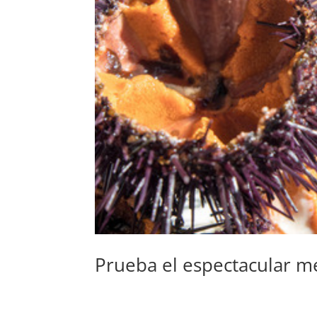
Prueba el espectacular m
por
admin
|
Feb 26, 2024
|
Blog