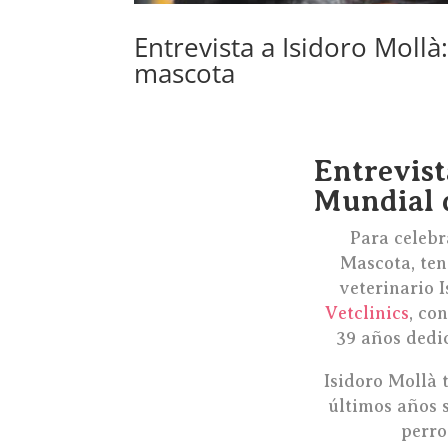
Entrevista a Isidoro Mollà
mascota
por
admin
|
Feb 20, 2024
|
Blog
Entrevist
Mundial 
Para celebr
Mascota, teng
veterinario I
Vetclinics
, co
39 años dedi
Isidoro Mollà t
últimos años s
perro