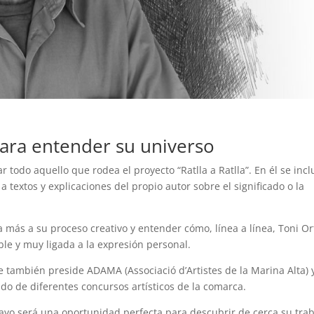
o para entender su universo
r todo aquello que rodea el proyecto “Ratlla a Ratlla”. En él se inc
 textos y explicaciones del propio autor sobre el significado o la
 más a su proceso creativo y entender cómo, línea a línea, Toni Or
ble y muy ligada a la expresión personal.
 también preside ADAMA (Associació d’Artistes de la Marina Alta) 
ado de diferentes concursos artísticos de la comarca.
mayo será una oportunidad perfecta para descubrir de cerca su trab