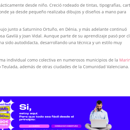
cticamente desde niño. Creció rodeado de tintas, tipografías, car
 donde ya desde pequeño realizaba dibujos y diseños a mano para
jo junto a Saturnino Ortuño, en Dénia, y más adelante continuó
a Gavilá y Joan Vidal. Aunque parte de su aprendizaje pasó por c
a ha sido autodidacta, desarrollando una técnica y un estilo muy
orma individual como colectiva en numerosos municipios de la
Mari
o Teulada, además de otras ciudades de la Comunidad Valenciana.