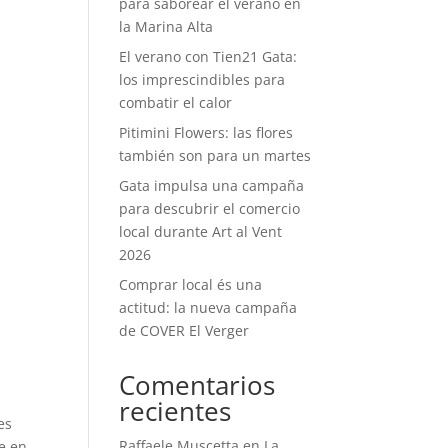
para saborear el verano en
la Marina Alta
El verano con Tien21 Gata:
los imprescindibles para
combatir el calor
Pitimini Flowers: las flores
también son para un martes
Gata impulsa una campaña
para descubrir el comercio
local durante Art al Vent
2026
Comprar local és una
actitud: la nueva campaña
de COVER El Verger
Comentarios
recientes
es
Raffaele Muscetta
en
La
e en