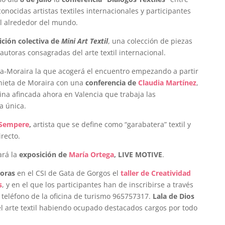
conocidas artistas textiles internacionales y participantes
il alrededor del mundo.
ición colectiva de
Mini Art Textil
, una colección de piezas
utoras consagradas del arte textil internacional.
da-Moraira la que acogerá el encuentro empezando a partir
Senieta de Moraira con una
conferencia de
Claudia Martínez
,
tina afincada ahora en Valencia que trabaja las
a única.
 Sempere
,
artista que se define como “garabatera” textil y
recto.
ará la
exposición de
María Ortega
, LIVE MOTIVE
.
horas
en el CSI de Gata de Gorgos el
taller de Creatividad
s
, y en el que los participantes han de inscribirse a través
 teléfono de la oficina de turismo 965757317.
Lala de Dios
l arte textil habiendo ocupado destacados cargos por todo