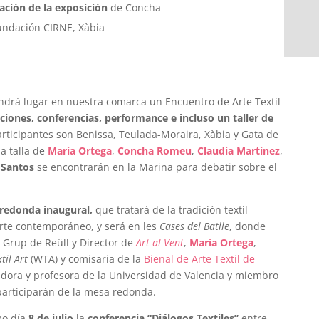
ación de la exposición
de Concha
ndación CIRNE, Xàbia
ndrá lugar en nuestra comarca un Encuentro de Arte Textil
ciones, conferencias, performance e incluso un taller de
articipantes son Benissa, Teulada-Moraira, Xàbia y Gata de
a talla de
María Ortega
,
Concha Romeu
,
Claudia Martínez
,
 Santos
se encontrarán en la Marina para debatir sobre el
redonda inaugural,
que tratará de la tradición textil
 arte contemporáneo, y será en les
Cases del Batlle
, donde
l Grup de Reüll y Director de
Art al Vent
,
María Ortega
,
til Art
(WTA) y comisaria de la
Bienal de Arte Textil de
iadora y profesora de la Universidad de Valencia y miembro
articiparán de la mesa redonda.
o día
8 de julio
la
conferencia “Diálogos Textiles”
entre