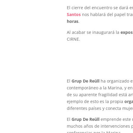
El cierre del encuentro se dará 
Santos
nos hablará del papel tra
horas
.
Al acabar se inaugurará la
expos
CIRNE.
El
Grup De Reüll
ha organizado est
contemporáneo a la Marina, y en 
de su aparente fragilidad está a
ejemplo de esto es la propia
org
diferentes países y conecta mujere
El
Grup De Reüll
emprende este n
muchos años de intervenciones plá
conferencias por la Marina.