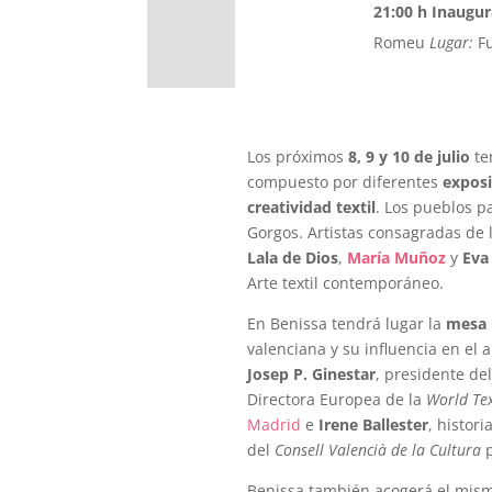
21:00 h Inaugur
Romeu
Lugar:
Fu
Los próximos
8, 9 y 10 de julio
te
compuesto por diferentes
exposi
creatividad textil
. Los pueblos p
Gorgos. Artistas consagradas de l
Lala de Dios
,
María Muñoz
y
Eva
Arte textil contemporáneo.
En Benissa tendrá lugar la
mesa 
valenciana y su influencia en el
Josep P. Ginestar
, presidente de
Directora Europea de la
World Tex
Madrid
e
Irene Ballester
, histor
del
Consell Valencià de la Cultura
p
Benissa también acogerá el mism