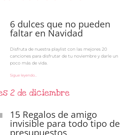
6 dulces que no pueden
faltar en Navidad
Disfruta de nuestra playlist con las mejores 20
canciones para disfrutar de tu noviembre y darle un
poco más de vida.
Sigue leyendo…
es 2 de diciembre
15 Regalos de amigo
invisible para todo tipo de
presupuestos