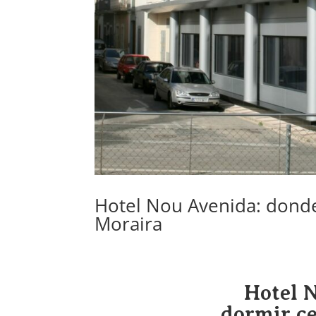
Hotel Nou Avenida: donde
Moraira
por
admin
|
Mar 11, 2024
|
Blog
Hotel 
dormir ce