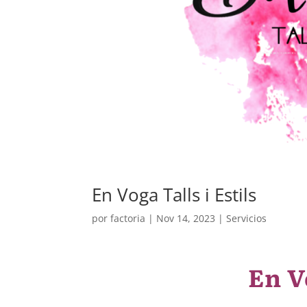
En Voga Talls i Estils
por
factoria
|
Nov 14, 2023
|
Servicios
En V