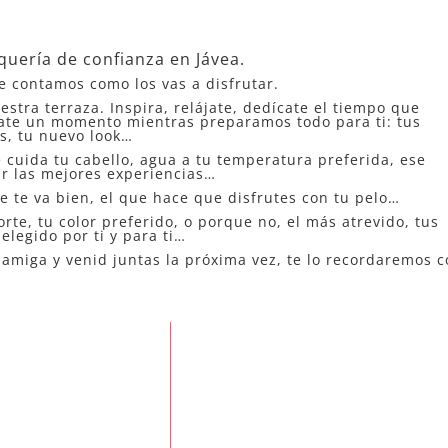
quería de confianza en Jávea.
te contamos como los vas a disfrutar.
tra terraza. Inspira, relájate, dedícate el tiempo que
ntate un momento mientras preparamos todo para ti: tus
os, tu nuevo look…
cuida tu cabello, agua a tu temperatura preferida, ese
ar las mejores experiencias…
ue te va bien, el que hace que disfrutes con tu pelo…
rte, tu color preferido, o porque no, el más atrevido, tus
elegido por ti y para ti…
a amiga y venid juntas la próxima vez, te lo recordaremos 