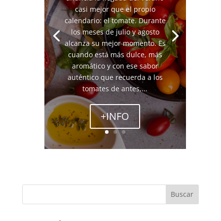
casi mejor que el propio
calendario: el tomate. Durante
los meses de julio y agosto
alcanza su mejor momento. Es
cuando está más dulce, más
aromático y con ese sabor
auténtico que recuerda a los
tomates de antes,...
+INFO
Buscar