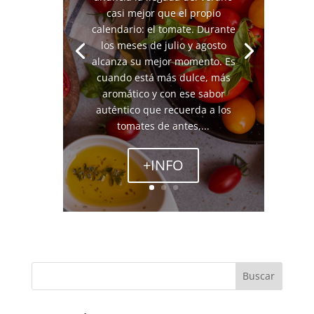
casi mejor que el propio
calendario: el tomate. Durante
los meses de julio y agosto
alcanza su mejor momento. Es
cuando está más dulce, más
aromático y con ese sabor
auténtico que recuerda a los
tomates de antes,...
+INFO
Buscar