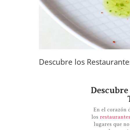
Descubre los Restaurante
por
admin
|
Feb 19, 2024
|
Blog
Descubre 
En el corazón 
los
restaurante
lugares que no 