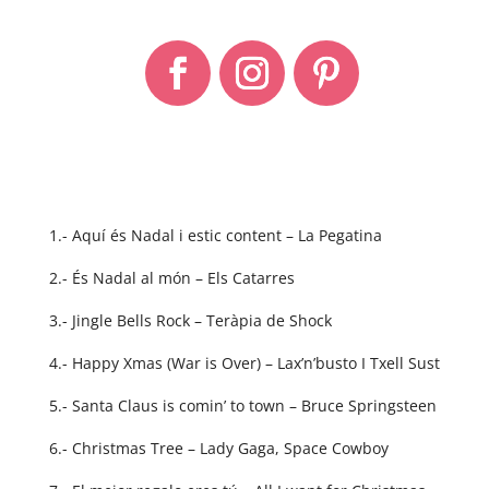
1.- Aquí és Nadal i estic content – La Pegatina
2.- És Nadal al món – Els Catarres
3.- Jingle Bells Rock – Teràpia de Shock
4.- Happy Xmas (War is Over) – Lax’n’busto I Txell Sust
5.- Santa Claus is comin’ to town – Bruce Springsteen
6.- Christmas Tree – Lady Gaga, Space Cowboy