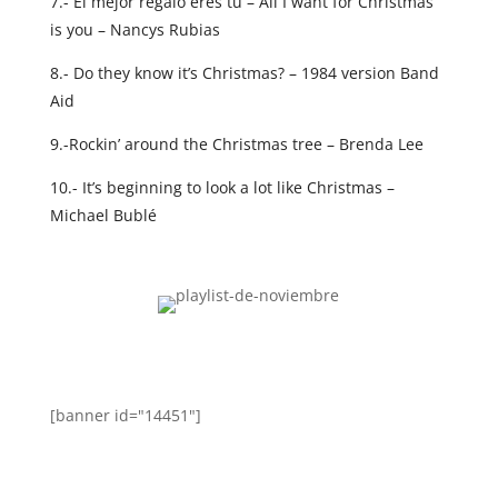
7.- El mejor regalo eres tú – All I want for Christmas
is you – Nancys Rubias
8.- Do they know it’s Christmas? – 1984 version Band
Aid
9.-Rockin’ around the Christmas tree – Brenda Lee
10.- It’s beginning to look a lot like Christmas –
Michael Bublé
[banner id="14451"]