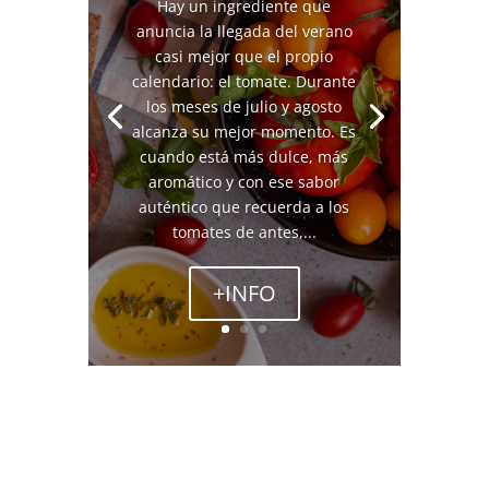
Hay un ingrediente que
anuncia la llegada del verano
casi mejor que el propio
calendario: el tomate. Durante
los meses de julio y agosto
alcanza su mejor momento. Es
cuando está más dulce, más
aromático y con ese sabor
auténtico que recuerda a los
tomates de antes,...
+INFO