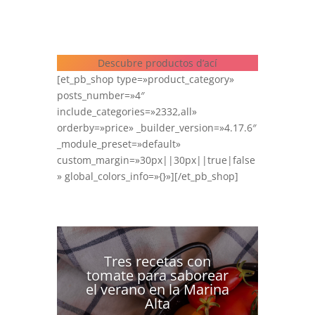
Descubre productos d’ací
[et_pb_shop type=»product_category»
posts_number=»4″
include_categories=»2332,all»
orderby=»price» _builder_version=»4.17.6″
_module_preset=»default»
custom_margin=»30px||30px||true|false
» global_colors_info=»{}»][/et_pb_shop]
Tres recetas con
tomate para saborear
el verano en la Marina
Alta