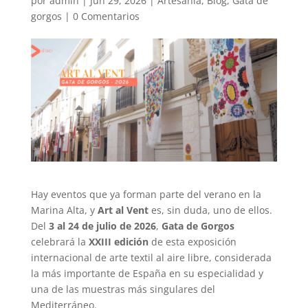
por
admin
|
Jun 29, 2026
|
Artesanía
,
Blog
,
Gata de
gorgos
|
0 Comentarios
Hay eventos que ya forman parte del verano en la
Marina Alta, y
Art al Vent
es, sin duda, uno de ellos.
Del
3 al 24 de julio de 2026
,
Gata de Gorgos
celebrará la
XXIII edición
de esta exposición
internacional de arte textil al aire libre, considerada
la más importante de España en su especialidad y
una de las muestras más singulares del
Mediterráneo.