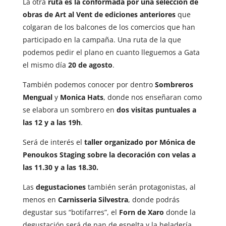
La otra
ruta es la conformada por una selección de
obras de Art al Vent de ediciones anteriores
que
colgaran de los balcones de los comercios que han
participado en la campaña. Una ruta de la que
podemos pedir el plano en cuanto lleguemos a Gata
el mismo día
20 de agosto
.
También podemos conocer por dentro
Sombreros
Mengual
y
Monica Hats
, donde nos enseñaran como
se elabora un sombrero en
dos visitas puntuales a
las 12 y a las 19h
.
Será de interés el
taller organizado por Mónica de
Penoukos Staging sobre la decoración con velas a
las 11.30 y a las 18.30.
Las
degustaciones
también serán protagonistas, al
menos en
Carnisseria Silvestra
, donde podrás
degustar sus “botifarres”, el
Forn de Xaro
donde la
degustación será de pan de espelta y la heladería