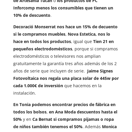
de Artesanía Tucan
o
los productos de PC
Inforcomp menos los consumibles que tienen un
10% de descuento
.
Decoració Monserrat nos hace un 15% de decuento
si le compramos muebles
,
Nova Estetica, nos lo
hace en todos los productos
, igual que
Tien 21 en
pequeños electrodomésticos
, porque si compramos
electrodomésticos o televisores nos amplian
gratuitamente la garantía tres años además de los 2
años de serie que incluyen de serie.
Jaime Signes
Fotovoltaica nos regala una placa solar de 445w por
cada 1.000€ de inversión
que hacemos en la
instalación.
En Tonia podemos encontrar precios de fábrica en
todos los bolsos
,
en Ana Moda descuentos hasta el
50%
y en
Ca Bernat si compramos pijamas o ropa
de niños también tenemos el 50%
. Además
Monica