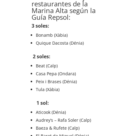
restaurantes de la
Marina Alta según la
Guía Repsol:
3 soles:
Bonamb (Xàbia)
Quique Dacosta (Dénia)
2 soles:
Beat (Calp)
Casa Pepa (Ondara)
Peix i Brases (Dénia)
Tula (Xàbia)
1 sol:
Aticook (Dénia)
Audrey’s – Rafa Soler (Calp)
Baeza & Rufete (Calp)
El Baret de Miquel (Dénia)