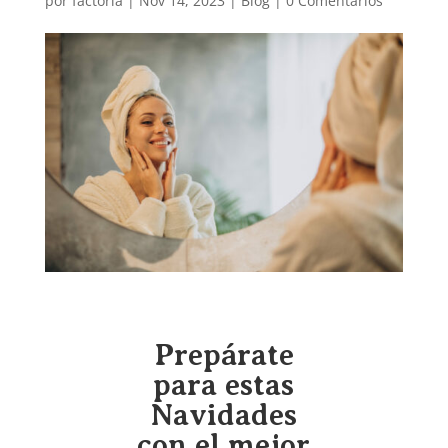
por
factoria
|
Nov 14, 2023
|
Blog
|
0 Comentarios
Prepárate
para estas
Navidades
con el mejor