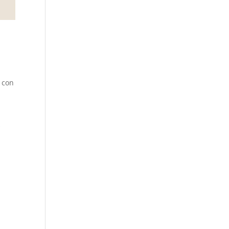
n con
s