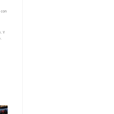
r con
. Y
o
.