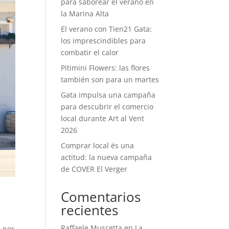
para saborear el verano en
la Marina Alta
El verano con Tien21 Gata:
los imprescindibles para
combatir el calor
Pitimini Flowers: las flores
también son para un martes
Gata impulsa una campaña
para descubrir el comercio
local durante Art al Vent
2026
Comprar local és una
actitud: la nueva campaña
de COVER El Verger
Comentarios
recientes
Raffaele Muscetta
en
La
n por