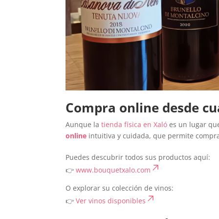
Compra online desde cua
Aunque la
tienda física en Xaló
es un lugar que
online
intuitiva y cuidada, que permite compr
Puedes descubrir todos sus productos aquí:
👉
www.bouquetxalo.com
O explorar su colección de vinos:
👉
Ver vinos disponibles