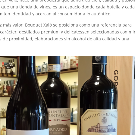
que una tienda de vinos, es un espacio donde cada botella y cada
iten identidad y acercan al consumidor a lo auténtico.
 más valor, Bouquet Xaló se posiciona como una referencia para
 carácter, destilados premium y delicatessen seleccionadas con m
 de proximidad, elaboraciones sin alcohol de alta calidad y una
.