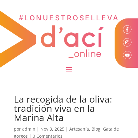
#LONUESTROSELLEVA
La recogida de la oliva:
tradición viva en la
Marina Alta
por
admin
|
Nov 3, 2025
|
Artesanía
,
Blog
,
Gata de
gorgos
|
0 Comentarios