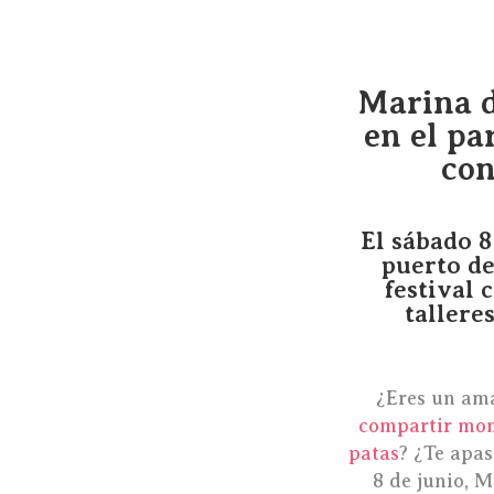
Marina d
en el pa
con 
El sábado 8
puerto d
festival 
tallere
¿Eres un ama
compartir mom
patas
? ¿Te apa
8 de junio, M