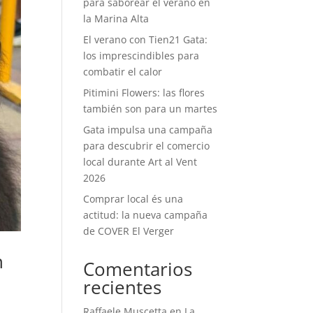
para saborear el verano en
la Marina Alta
El verano con Tien21 Gata:
los imprescindibles para
combatir el calor
Pitimini Flowers: las flores
también son para un martes
Gata impulsa una campaña
para descubrir el comercio
local durante Art al Vent
2026
Comprar local és una
actitud: la nueva campaña
de COVER El Verger
n
Comentarios
recientes
Raffaele Muscetta
en
La