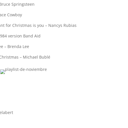
 Bruce Springsteen
pace Cowboy
 want for Christmas is you – Nancys Rubias
 1984 version Band Aid
ee – Brenda Lee
ke Christmas – Michael Bublé
elabert