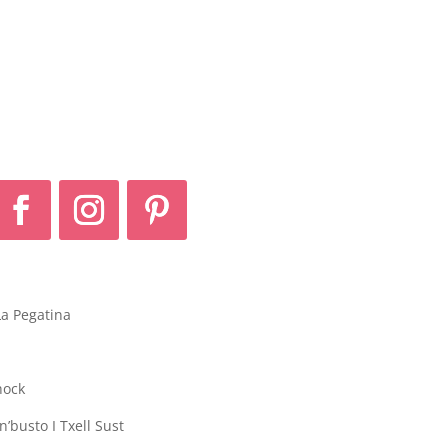
La Pegatina
hock
’busto I Txell Sust