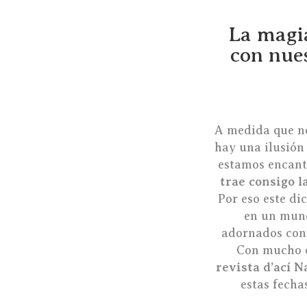
La magia
con nue
A medida que no
hay una ilusión
estamos encant
trae consigo l
Por eso este di
en un mund
adornados con
Con mucho 
revista d’ací 
estas fecha