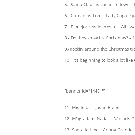
5.- Santa Claus is comin’ to town –
6.- Christmas Tree – Lady Gaga, S
7.- El mejor regalo eres tú – All I
8.- Do they know it’s Christmas? –
9.-Rockin’ around the Christmas tr
10.- It’s beginning to look a lot li
[banner id="14451"]
11.-Mistletoe – Justin Bieber
12.-M’agrada el Nadal – Dàmaris G
13.-Santa tell me – Ariana Grande