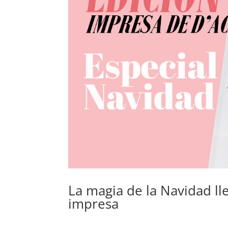
La magia de la Navidad ll
impresa
por
factoria
|
Nov 16, 2023
|
Blog