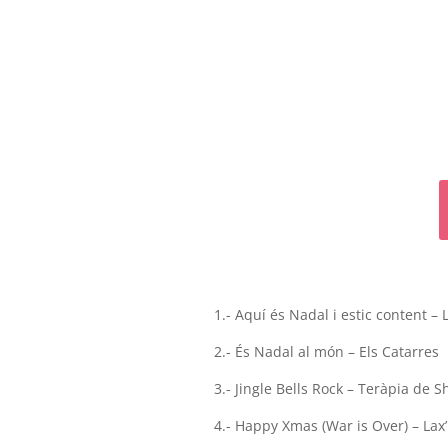
1.- Aquí és Nadal i estic content – 
2.- És Nadal al món – Els Catarres
3.- Jingle Bells Rock – Teràpia de S
4.- Happy Xmas (War is Over) – Lax’n