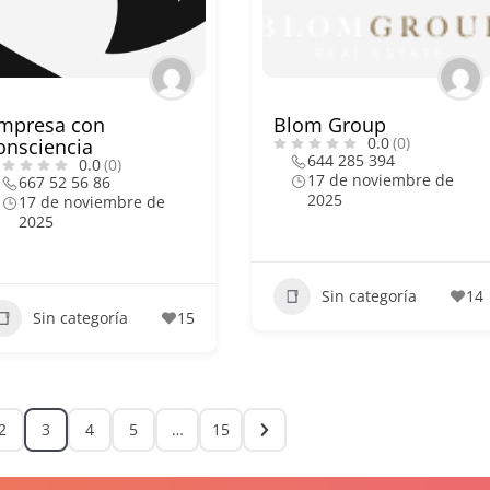
mpresa con
Blom Group
0.0
(0)
onsciencia
644 285 394
0.0
(0)
17 de noviembre de
667 52 56 86
2025
17 de noviembre de
2025
Sin categoría
14
Sin categoría
15
2
3
4
5
…
15