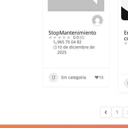
StopMantenimiento
E
0.0
(0)
c
965 75 04 82
10 de diciembre de
2025
Sin categoría
15
1