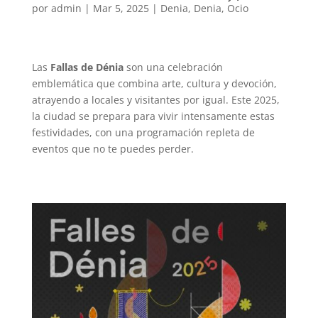
por
admin
|
Mar 5, 2025
|
Denia
,
Denia
,
Ocio
Las
Fallas de Dénia
son una celebración
emblemática que combina arte, cultura y devoción,
atrayendo a locales y visitantes por igual. Este 2025,
la ciudad se prepara para vivir intensamente estas
festividades, con una programación repleta de
eventos que no te puedes perder.