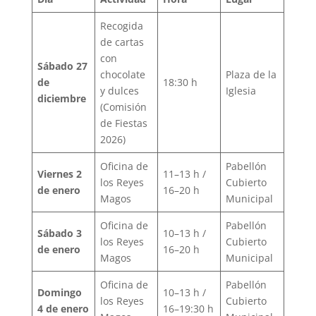
Recogida
de cartas
con
Sábado 27
chocolate
Plaza de la
de
18:30 h
y dulces
Iglesia
diciembre
(Comisión
de Fiestas
2026)
Oficina de
Pabellón
Viernes 2
11–13 h /
los Reyes
Cubierto
de enero
16–20 h
Magos
Municipal
Oficina de
Pabellón
Sábado 3
10–13 h /
los Reyes
Cubierto
de enero
16–20 h
Magos
Municipal
Oficina de
Pabellón
Domingo
10–13 h /
los Reyes
Cubierto
4 de enero
16–19:30 h