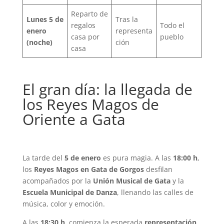
Reparto de
Lunes 5 de
Tras la
regalos
Todo el
enero
representa
casa por
pueblo
(noche)
ción
casa
El gran día: la llegada de
los Reyes Magos de
Oriente a Gata
La tarde del
5 de enero
es pura magia. A las
18:00 h
,
los
Reyes Magos en Gata de Gorgos
desfilan
acompañados por la
Uni
ó
n Musical de Gata
y la
Escuela Municipal de Danza
, llenando las calles de
música, color y emoción.
A las
18:30 h
, comienza la esperada
representació
n