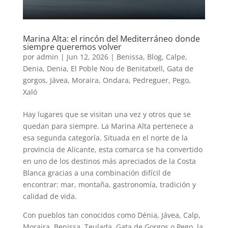
Marina Alta: el rincón del Mediterráneo donde
siempre queremos volver
por
admin
|
Jun 12, 2026
|
Benissa
,
Blog
,
Calpe
,
Denia
,
Denia
,
El Poble Nou de Benitatxell
,
Gata de
gorgos
,
Jávea
,
Moraira
,
Ondara
,
Pedreguer
,
Pego
,
Xaló
Hay lugares que se visitan una vez y otros que se
quedan para siempre. La Marina Alta pertenece a
esa segunda categoría. Situada en el norte de la
provincia de Alicante, esta comarca se ha convertido
en uno de los destinos más apreciados de la Costa
Blanca gracias a una combinación difícil de
encontrar: mar, montaña, gastronomía, tradición y
calidad de vida.
Con pueblos tan conocidos como Dénia, Jávea, Calp,
Moraira, Benissa, Teulada, Gata de Gorgos o Pego, la